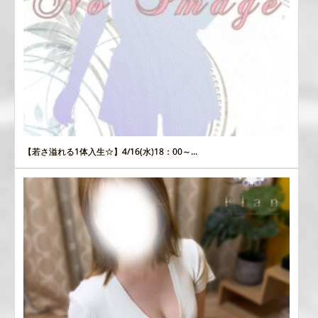
【若さ溢れる1体入生☆】4/16(水)18：00～...