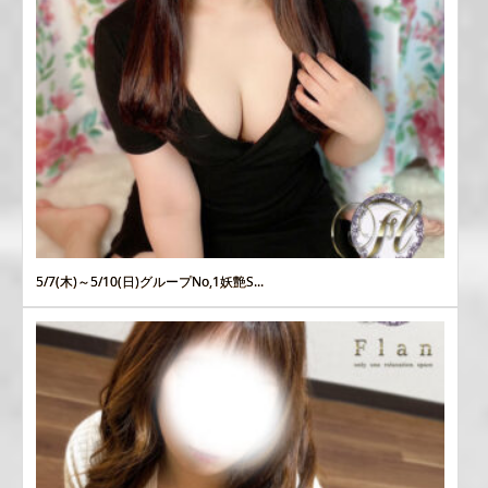
5/7(木)～5/10(日)グループNo,1妖艶S...