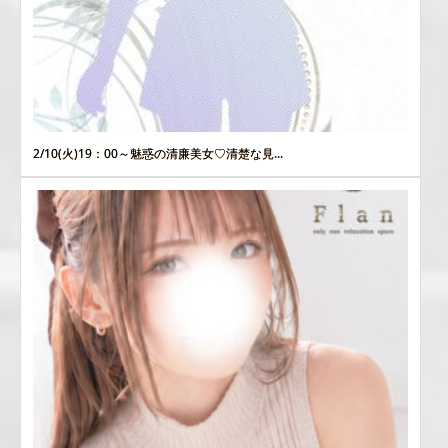
2/10(火)19：00～魅惑の清廉美女♡清楚な見...