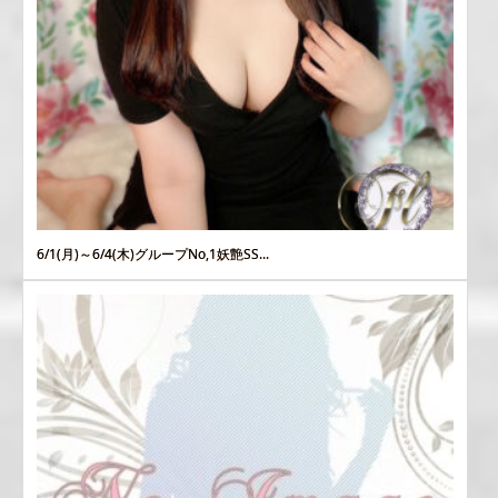
6/1(月)～6/4(木)グループNo,1妖艶SS...