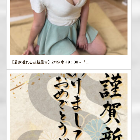
【若さ溢れる超新星☆】2/19(水)19：30～『...