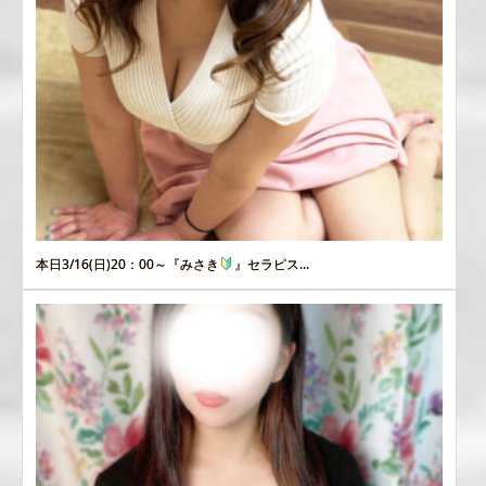
本日3/16(日)20：00～『みさき
』セラピス...