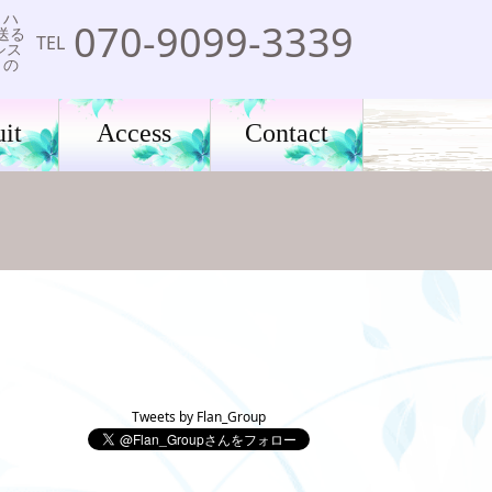
、ハ
070-9099-3339
送る
TEL
シス
りの
it
Access
Contact
Tweets by Flan_Group