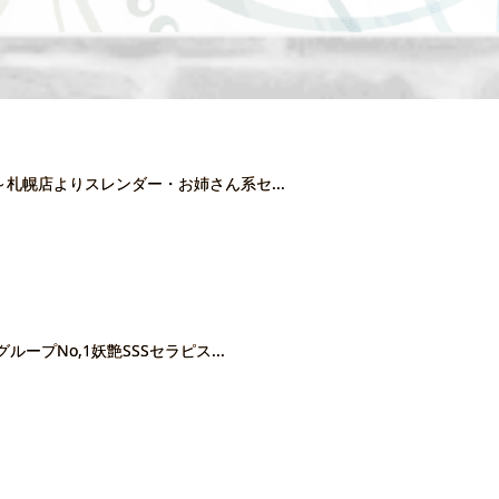
：00～札幌店よりスレンダー・お姉さん系セ...
木)グループNo,1妖艶SSSセラピス...