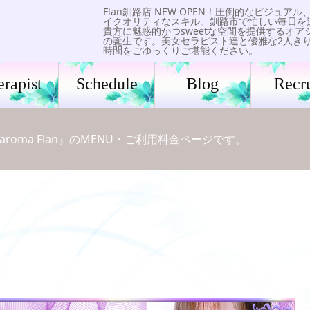
Flan釧路店 NEW OPEN！圧倒的なビジュアル
イクオリティなスキル。釧路市で忙しい毎日を
貴方に魅惑的かつsweetな空間を提供するオア
の誕生です。美女セラピスト達と優雅な2人き
時間をごゆっくりご堪能ください。
erapist
Schedule
Blog
Recru
roma Flan』のMENU・ご利用料金ページです。