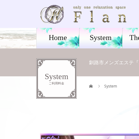
Home
System
Th
釧路市メンズエステ『a
System
ご利用料金
System