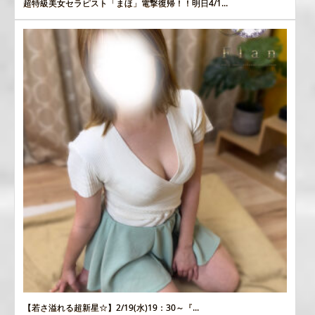
超特級美女セラピスト「まほ」電撃復帰！！明日4/1...
【若さ溢れる超新星☆】2/19(水)19：30～『...