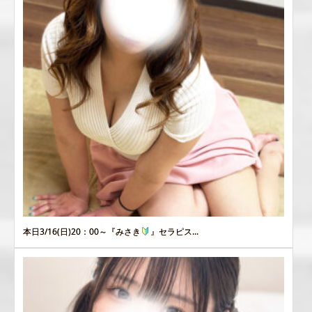
本日3/16(日)20：00～『みさき
』セラピス...