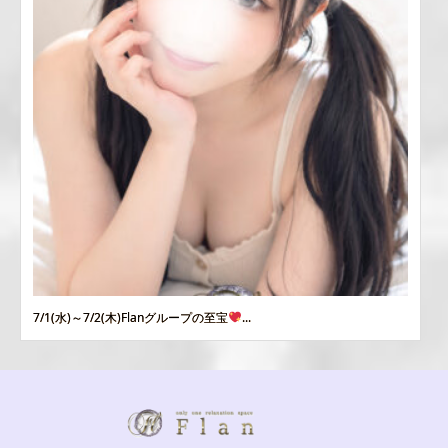
7/1(水)～7/2(木)Flanグループの至宝
...