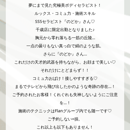
夢にまで見た究極美ボディセラピスト！
ルックス・コミュ力・施術スキル
SSSセラピスト『のどか』さん♡
千歳店に限定出勤となりました♪
胸元から零れ落ちる一筋の丘陵…
一点の曇りもない真っ白で絹のような肌。
さらに『のどか』さん…
これだけの天才的武器を持ちながら、お顔まで美しい♡
それだけにとどまらず！！
コミュ力おばけ！接しやすすぎる♡
まるでテレビから飛び出したかのような奇跡の存在…！
ご予約されたお客様！くれぐれも失神しないようにご注意
を…！
施術のテクニックはFlanグループ内でも随一です♡
ご予約しない=損。
これ以上も以下もありません！