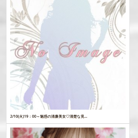
2/10(火)19：00～魅惑の清廉美女♡清楚な見...