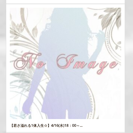
【若さ溢れる1体入生☆】4/16(水)18：00～...