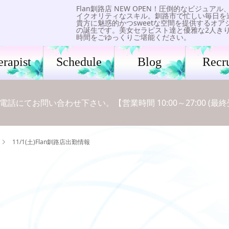
Flan釧路店 NEW OPEN！圧倒的なビジュアル
イクオリティなスキル。釧路市で忙しい毎日を
貴方に魅惑的かつsweetな空間を提供するオア
の誕生です。美女セラピスト達と優雅な2人き
時間をごゆっくりご堪能ください。
erapist
Schedule
Blog
Recru
にてお問い合わせ下さい。【営業時間 10:00～27:00 (最終受付
11/1(土)Flan釧路店出勤情報