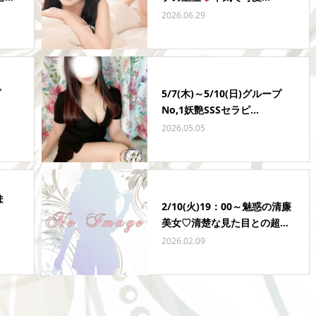
2026.06.29
プ
5/7(木)～5/10(日)グループ
No,1妖艶SSSセラピ...
2026.05.05
ま
2/10(火)19：00～魅惑の清廉
美女♡清楚な見た目との超...
2026.02.09