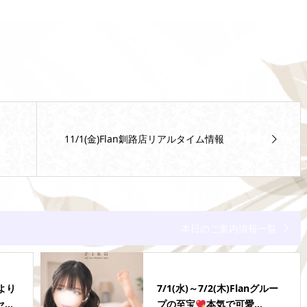
11/1(金)Flan釧路店リアルタイム情報
本日のご案内情報一覧
店より
7/1(水)～7/2(木)Flanグルー
..
プの至宝
本気で可愛...