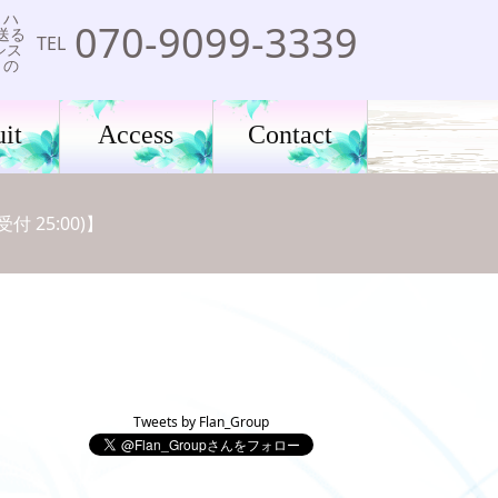
、ハ
070-9099-3339
送る
TEL
シス
りの
it
Access
Contact
 25:00)】
Tweets by Flan_Group