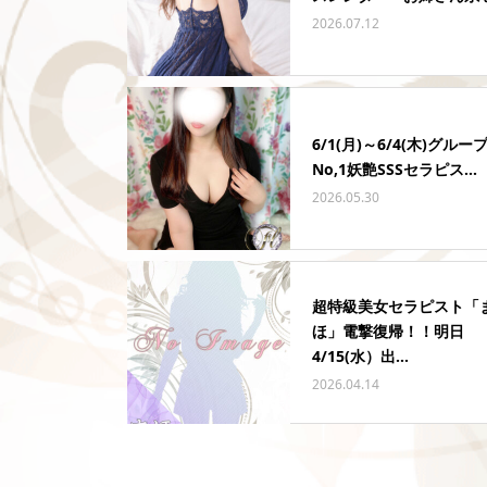
2026.07.12
6/1(月)～6/4(木)グルー
No,1妖艶SSSセラピス...
2026.05.30
超特級美女セラピスト「
ほ」電撃復帰！！明日
4/15(水）出...
2026.04.14