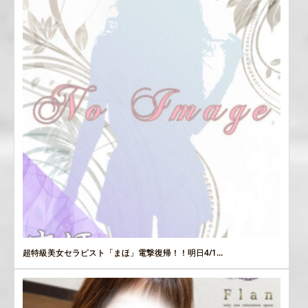
超特級美女セラピスト「まほ」電撃復帰！！明日4/1...