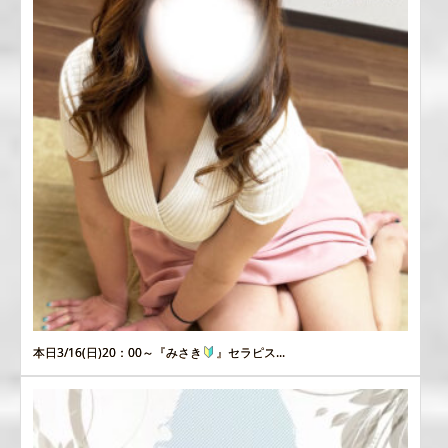
本日3/16(日)20：00～『みさき
』セラピス...