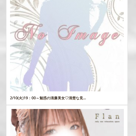
2/10(火)19：00～魅惑の清廉美女♡清楚な見...