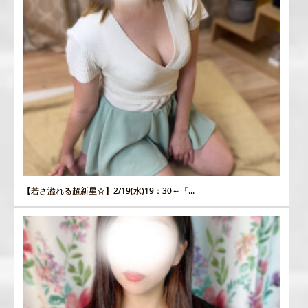
【若さ溢れる超新星☆】2/19(水)19：30～『...