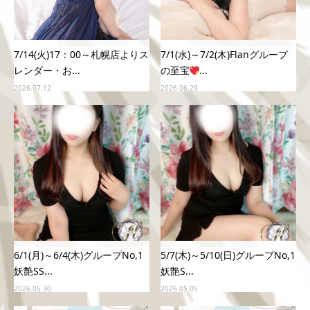
7/14(火)17：00～札幌店よりス
7/1(水)～7/2(木)Flanグループ
レンダー・お...
の至宝
...
2026.07.12
2026.06.29
6/1(月)～6/4(木)グループNo,1
5/7(木)～5/10(日)グループNo,1
妖艶SS...
妖艶S...
2026.05.30
2026.05.05