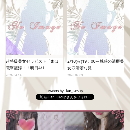
超特級美女セラピスト「まほ」
2/10(火)19：00～魅惑の清廉美
電撃復帰！！明日4/1...
女♡清楚な見...
2026.04.14
2026.02.09
Tweets by Flan_Group