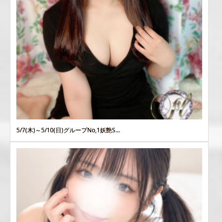
5/7(木)～5/10(日)グループNo,1妖艶S...