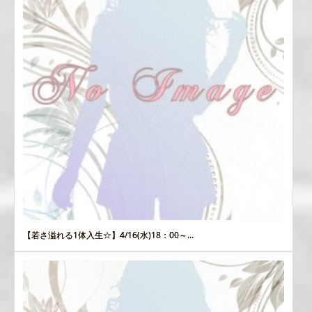
【若さ溢れる1体入生☆】4/16(水)18：00～...