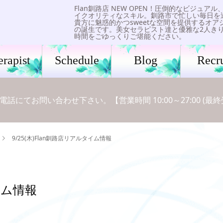
Flan釧路店 NEW OPEN！圧倒的なビジュアル
イクオリティなスキル。釧路市で忙しい毎日を
貴方に魅惑的かつsweetな空間を提供するオア
の誕生です。美女セラピスト達と優雅な2人き
時間をごゆっくりご堪能ください。
erapist
Schedule
Blog
Recru
にてお問い合わせ下さい。【営業時間 10:00～27:00 (最終受付
9/25(木)Flan釧路店リアルタイム情報
タイム情報