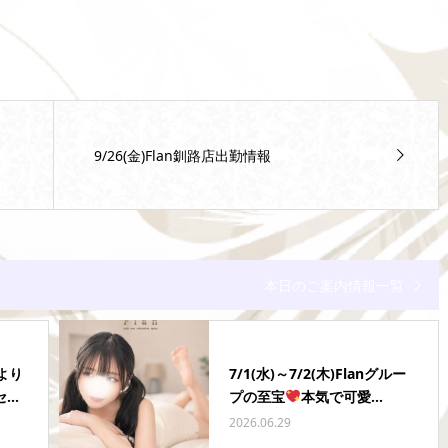
9/26(金)Flan釧路店出勤情報
本日のご案内情報一覧
店より
7/1(水)～7/2(木)Flanグルー
..
プの至宝
本気で可愛...
2026.06.29