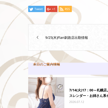
Tweet
+1
RSS
9/25(木)Flan釧路店出勤情報
本日のご案内情報
7/14(火)17：00～札幌
スレンダー・お姉さん系セ.
2026.07.12