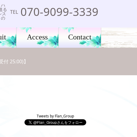
、ハ
070-9099-3339
送る
TEL
シス
りの
it
Access
Contact
 25:00)】
Tweets by Flan_Group